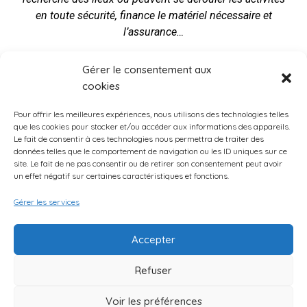
en toute sécurité, finance le matériel nécessaire et
l’assurance…
Nos ateliers sont soutenus par la
Gérer le consentement aux
Conférence des Financiers de la Ville de
cookies
Paris
Pour offrir les meilleures expériences, nous utilisons des technologies telles
que les cookies pour stocker et/ou accéder aux informations des appareils.
Le fait de consentir à ces technologies nous permettra de traiter des
données telles que le comportement de navigation ou les ID uniques sur ce
site. Le fait de ne pas consentir ou de retirer son consentement peut avoir
un effet négatif sur certaines caractéristiques et fonctions.
Gérer les services
Accepter
AG11 Copyright 2024 | Elégant Thème par Orange Solidarité
Refuser
Mentions légales
Politique de confidentialité
Voir les préférences