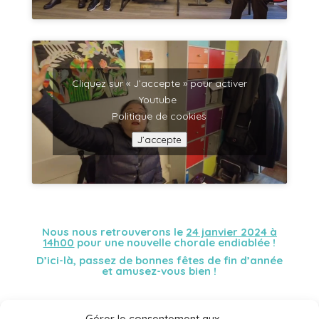
Cliquez sur « J’accepte » pour activer
Youtube
Politique de cookies
J’accepte
Nous nous retrouverons le
24 janvier 2024 à
14h00
pour une nouvelle chorale endiablée !
D’ici-là, passez de bonnes fêtes de fin d’année
et amusez-vous bien !
Gérer le consentement aux