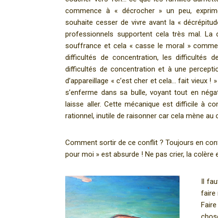
commence à « décrocher » un peu, exprime q
souhaite cesser de vivre avant la « décrépitud
professionnels supportent cela très mal. La d
souffrance et cela « casse le moral » comme
difficultés de concentration, les difficultés
difficultés de concentration et à une percepti
d’appareillage « c’est cher et cela… fait vieux ! 
s’enferme dans sa bulle, voyant tout en négati
laisse aller. Cette mécanique est difficile à c
rationnel, inutile de raisonner car cela mène au c
Comment sortir de ce conflit ? Toujours en conto
pour moi » est absurde ! Ne pas crier, la colère
Il fa
faire
Faire
chose