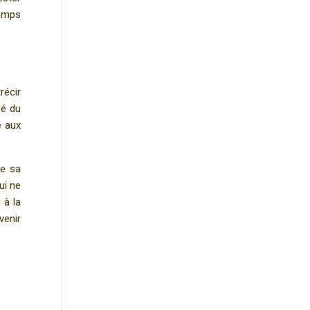
temps
récir
sé du
e aux
de sa
ui ne
 à la
venir