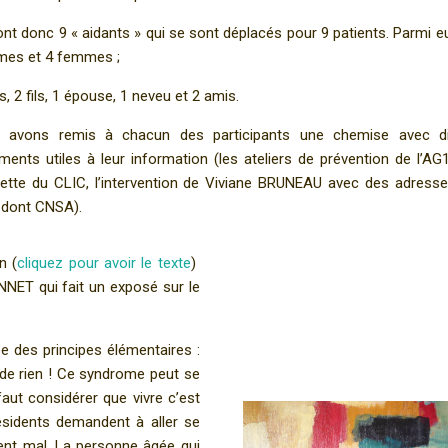
nt donc 9 « aidants » qui se sont déplacés pour 9 patients. Parmi eu
es et 4 femmes ;
les, 2 fils, 1 épouse, 1 neveu et 2 amis.
 avons remis à chacun des participants une chemise avec di
ents utiles à leur information (les ateliers de prévention de l’AG1
ette du CLIC, l’intervention de Viviane BRUNEAU avec des adress
 dont CNSA).
n (
cliquez pour avoir le texte
)
NET qui fait un exposé sur le
e des principes élémentaires :
ie de rien ! Ce syndrome peut se
aut considérer que vivre c’est
résidents demandent à aller se
ent mal. La personne âgée qui