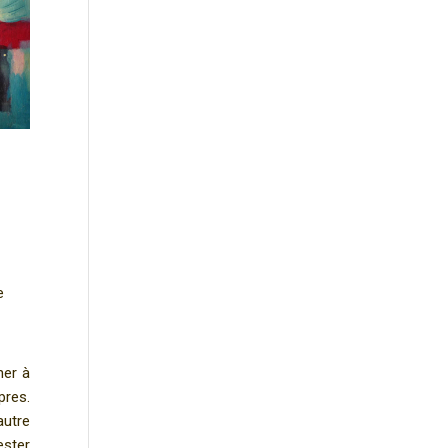
e
her à
pres.
autre
ester