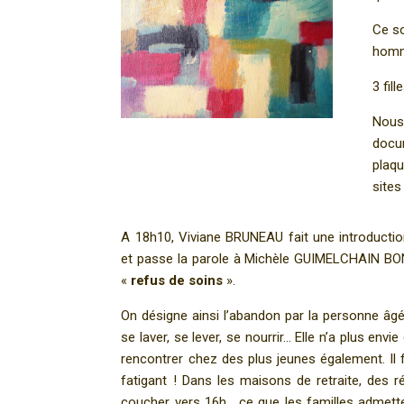
Ce so
homm
3 fil
Nous
docum
plaqu
sites
A 18h10, Viviane BRUNEAU fait une introductio
et passe la parole à Michèle GUIMELCHAIN BON
«
refus de soins
».
On désigne ainsi l’abandon par la personne âgé
se laver, se lever, se nourrir… Elle n’a plus env
rencontrer chez des plus jeunes également. Il f
fatigant ! Dans les maisons de retraite, des 
coucher vers 16h… ce que les familles admett