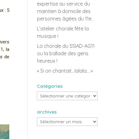
expertise au service du
x : 5
maintien à domicile des
personnes âgées du 11e .
L’atelier chorale fête la
musique !
vers
La chorale du SSIAD-AG11
1, la
ou la ballade des gens
es de
heureux !
« Si on chantait…lalala… »
Catégories
Catégories
archives
archives