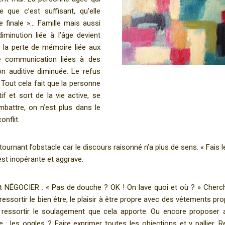
ue c’est suffisant, qu’elle
e finale »… Famille mais aussi
iminution liée à l’âge devient
 la perte de mémoire liée aux
 de communication liées à des
on auditive diminuée. Le refus
» Tout cela fait que la personne
f et sort de la vie active, se
ombattre, on n’est plus dans le
onflit.
urnant l’obstacle car le discours raisonné n’a plus de sens. « Fais l
 est inopérante et aggrave.
ut NÉGOCIER : « Pas de douche ? OK ! On lave quoi et où ? » Cherc
 ressortir le bien être, le plaisir à être propre avec des vêtements pro
 ressortir le soulagement que cela apporte. Ou encore proposer 
 : les ongles ? Faire exprimer toutes les objections et y pallier. R