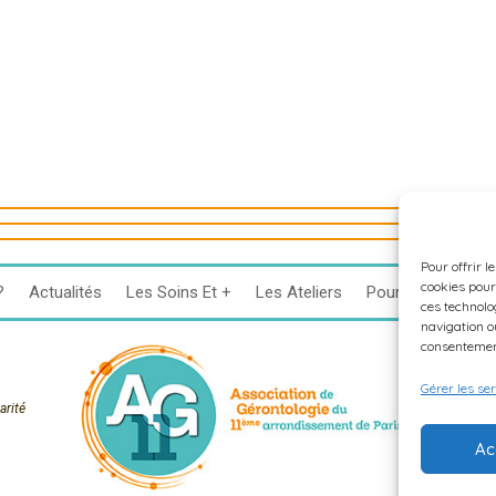
Pour offrir l
cookies pour
?
Actualités
Les Soins Et +
Les Ateliers
Pour Les Aidants
ces technolo
navigation ou
consentement
Gérer les se
rité
Ac