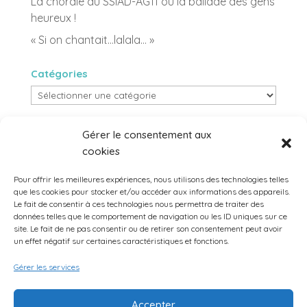
La chorale du SSIAD-AG11 ou la ballade des gens
heureux !
« Si on chantait…lalala… »
Catégories
Catégories
archives
Gérer le consentement aux
archives
cookies
Pour offrir les meilleures expériences, nous utilisons des technologies telles
que les cookies pour stocker et/ou accéder aux informations des appareils.
Le fait de consentir à ces technologies nous permettra de traiter des
données telles que le comportement de navigation ou les ID uniques sur ce
←
Article précédent
Article suivant
→
site. Le fait de ne pas consentir ou de retirer son consentement peut avoir
un effet négatif sur certaines caractéristiques et fonctions.
Gérer les services
Accepter