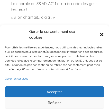
La chorale du SSIAD-AG11 ou la ballade des gens
heureux !
« Si on chantait…lalala… »
Catégories
Gérer le consentement aux
Catégories
cookies
Pour offrir les meilleures expériences, nous utilisons des technologies telles
archives
que les cookies pour stocker et/ou accéder aux informations des appareils.
archives
Le fait de consentir à ces technologies nous permettra de traiter des
données telles que le comportement de navigation ou les ID uniques sur ce
site. Le fait de ne pas consentir ou de retirer son consentement peut avoir
un effet négatif sur certaines caractéristiques et fonctions.
Gérer les services
Accepter
AG11 Copyright 2024 | Elégant Thème par Orange Solidarité
Refuser
Mentions légales